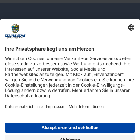
Newsletter: Jetzt auf
shop.derfreistaat.de anmelden und
einen 5€ Gutschein für unseren Online-
Shop erhalten!*
* Der Mindestbestellwert beträgt 30 €. Weitere Infos & Bedingungen finden Sie
hier
.
Impressum
Datenschutz
Barrierefreiheit