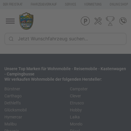
DER FREISTAAT
FAHRZEUGVERKAUF
SERVICE
VERMIETUNG
ONLINE SHOP
Unsere Top Marken für Wohnmobile - Reisemobile - Kastenwagen
- Campingbusse
Wir verkaufen Wohnmobile der folgenden Hersteller:
Bürstner
Campster
Carthago
Clever
Dethleffs
Etrusco
Glücksmobil
Hobby
Hymercar
Laika
Malibu
Morelo