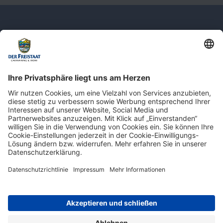
Newsletter: Jetzt auf
shop.derfreistaat.de anmelden und
einen 5€ Gutschein für unseren Online-
Shop erhalten!*
* Der Mindestbestellwert beträgt 30 €. Weitere Infos & Bedingungen finden Sie
hier
.
Impressum
Datenschutz
Barrierefreiheit