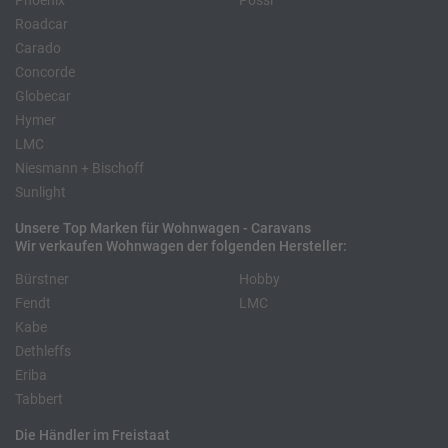
Phoenix
Pössl
Roadcar
Carado
Concorde
Globecar
Hymer
LMC
Niesmann + Bischoff
Sunlight
Unsere Top Marken für Wohnwagen - Caravans
Wir verkaufen Wohnwagen der folgenden Hersteller:
Bürstner
Hobby
Fendt
LMC
Kabe
Dethleffs
Eriba
Tabbert
Die Händler im Freistaat