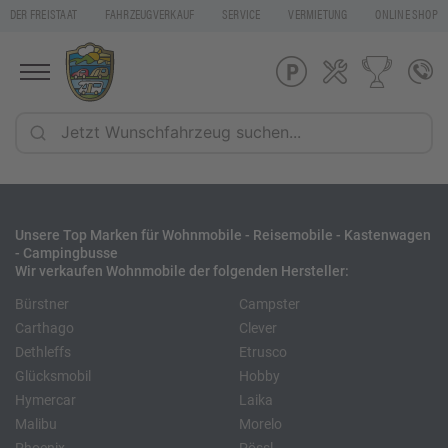
DER FREISTAAT
FAHRZEUGVERKAUF
SERVICE
VERMIETUNG
ONLINE SHOP
Unsere Top Marken für Wohnmobile - Reisemobile - Kastenwagen
- Campingbusse
Wir verkaufen Wohnmobile der folgenden Hersteller:
Bürstner
Campster
Carthago
Clever
Dethleffs
Etrusco
Glücksmobil
Hobby
Hymercar
Laika
Malibu
Morelo