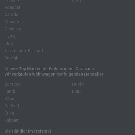
Phoenix
Pössl
Roadcar
Carado
Concorde
Globecar
Hymer
LMC
Niesmann + Bischoff
Sunlight
Unsere Top Marken für Wohnwagen - Caravans
Wir verkaufen Wohnwagen der folgenden Hersteller:
Bürstner
Hobby
Fendt
LMC
Kabe
Dethleffs
Eriba
Tabbert
Die Händler im Freistaat