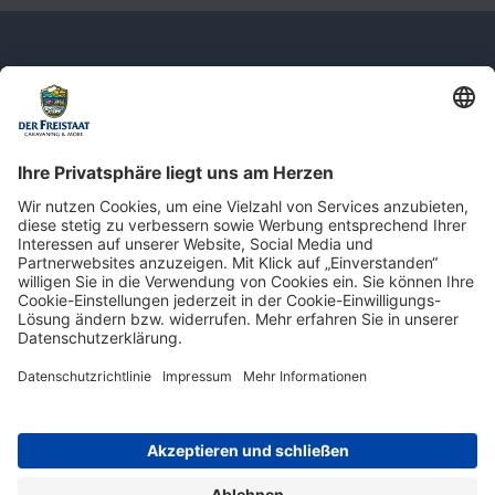
Newsletter: Jetzt auf
shop.derfreistaat.de anmelden und
einen 5€ Gutschein für unseren Online-
Shop erhalten!*
* Der Mindestbestellwert beträgt 30 €. Weitere Infos & Bedingungen finden Sie
hier
.
Impressum
Datenschutz
Barrierefreiheit