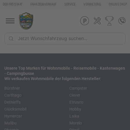
DER FREISTAAT
FAHRZEUGVERKAUF
SERVICE
VERMIETUNG
ONLINE SHOP
Unsere Top Marken für Wohnmobile - Reisemobile - Kastenwagen
- Campingbusse
Wir verkaufen Wohnmobile der folgenden Hersteller:
Bürstner
Campster
Carthago
Clever
Dethleffs
Etrusco
Glücksmobil
Hobby
Hymercar
Laika
Malibu
Morelo