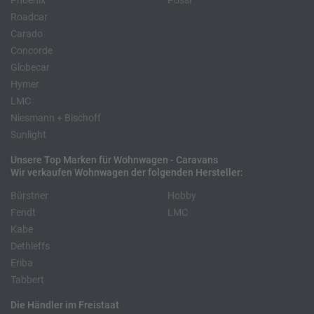
Phoenix
Pössl
Roadcar
Carado
Concorde
Globecar
Hymer
LMC
Niesmann + Bischoff
Sunlight
Unsere Top Marken für Wohnwagen - Caravans
Wir verkaufen Wohnwagen der folgenden Hersteller:
Bürstner
Hobby
Fendt
LMC
Kabe
Dethleffs
Eriba
Tabbert
Die Händler im Freistaat