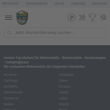
DER FREISTAAT
FAHRZEUGVERKAUF
SERVICE
VERMIETUNG
ONLINE SHOP
Unsere Top Marken für Wohnmobile - Reisemobile - Kastenwagen
- Campingbusse
Wir verkaufen Wohnmobile der folgenden Hersteller:
Bürstner
Campster
Carthago
Clever
Dethleffs
Etrusco
Glücksmobil
Hobby
Hymercar
Laika
Malibu
Morelo