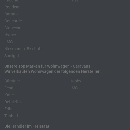
Phoenix
Pössl
Roadcar
Carado
Concorde
Globecar
Hymer
LMC
Niesmann + Bischoff
Sunlight
Unsere Top Marken für Wohnwagen - Caravans
Wir verkaufen Wohnwagen der folgenden Hersteller:
Bürstner
Hobby
Fendt
LMC
Kabe
Dethleffs
Eriba
Tabbert
Die Händler im Freistaat