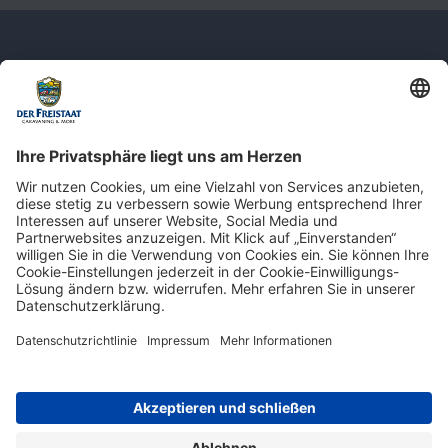
Newsletter: Jetzt auf
shop.derfreistaat.de anmelden und
einen 5€ Gutschein für unseren Online-
Shop erhalten!*
* Der Mindestbestellwert beträgt 30 €. Weitere Infos & Bedingungen finden Sie
hier
.
Impressum
Datenschutz
Barrierefreiheit