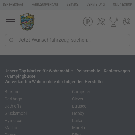
DER FREISTAAT
FAHRZEUGVERKAUF
SERVICE
VERMIETUNG
ONLINE SHOP
Unsere Top Marken für Wohnmobile - Reisemobile - Kastenwagen
- Campingbusse
Wir verkaufen Wohnmobile der folgenden Hersteller:
Bürstner
Campster
Carthago
Clever
Dethleffs
Etrusco
Glücksmobil
Hobby
Hymercar
Laika
Malibu
Morelo