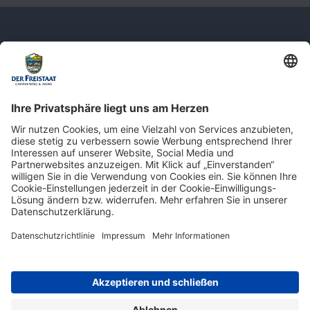
Newsletter: Jetzt auf
shop.derfreistaat.de anmelden und
einen 5€ Gutschein für unseren Online-
Shop erhalten!*
* Der Mindestbestellwert beträgt 30 €. Weitere Infos & Bedingungen finden Sie
hier
.
Impressum
Datenschutz
Barrierefreiheit