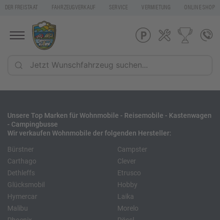
DER FREISTAAT
FAHRZEUGVERKAUF
SERVICE
VERMIETUNG
ONLINE SHOP
Unsere Top Marken für Wohnmobile - Reisemobile - Kastenwagen
- Campingbusse
Wir verkaufen Wohnmobile der folgenden Hersteller:
Bürstner
Campster
Carthago
Clever
Dethleffs
Etrusco
Glücksmobil
Hobby
Hymercar
Laika
Malibu
Morelo