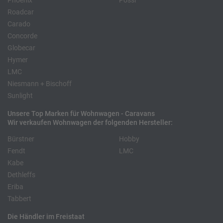
Phoenix
Pössl
Roadcar
Carado
Concorde
Globecar
Hymer
LMC
Niesmann + Bischoff
Sunlight
Unsere Top Marken für Wohnwagen - Caravans
Wir verkaufen Wohnwagen der folgenden Hersteller:
Bürstner
Hobby
Fendt
LMC
Kabe
Dethleffs
Eriba
Tabbert
Die Händler im Freistaat