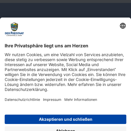
Newsletter: Jetzt auf
shop.derfreistaat.de anmelden und
einen 5€ Gutschein für unseren Online-
Shop erhalten!*
* Der Mindestbestellwert beträgt 30 €. Weitere Infos & Bedingungen finden Sie
hier
.
Impressum
Datenschutz
Barrierefreiheit