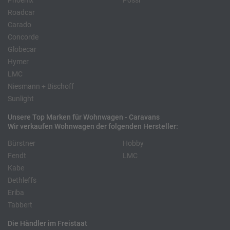
Phoenix
Pössl
Roadcar
Carado
Concorde
Globecar
Hymer
LMC
Niesmann + Bischoff
Sunlight
Unsere Top Marken für Wohnwagen - Caravans
Wir verkaufen Wohnwagen der folgenden Hersteller:
Bürstner
Hobby
Fendt
LMC
Kabe
Dethleffs
Eriba
Tabbert
Die Händler im Freistaat