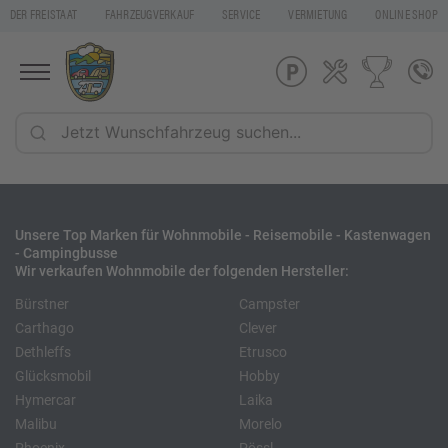
DER FREISTAAT
FAHRZEUGVERKAUF
SERVICE
VERMIETUNG
ONLINE SHOP
Unsere Top Marken für Wohnmobile - Reisemobile - Kastenwagen
- Campingbusse
Wir verkaufen Wohnmobile der folgenden Hersteller:
Bürstner
Campster
Carthago
Clever
Dethleffs
Etrusco
Glücksmobil
Hobby
Hymercar
Laika
Malibu
Morelo