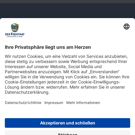
Newsletter: Jetzt auf
shop.derfreistaat.de anmelden und
einen 5€ Gutschein für unseren Online-
Shop erhalten!*
* Der Mindestbestellwert beträgt 30 €. Weitere Infos & Bedingungen finden Sie
hier
.
Impressum
Datenschutz
Barrierefreiheit