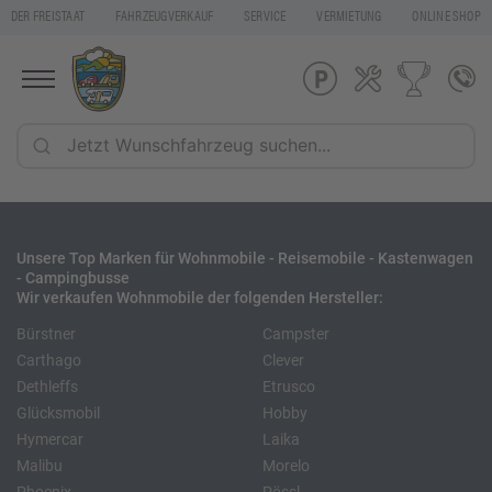
DER FREISTAAT
FAHRZEUGVERKAUF
SERVICE
VERMIETUNG
ONLINE SHOP
Unsere Top Marken für Wohnmobile - Reisemobile - Kastenwagen
- Campingbusse
Wir verkaufen Wohnmobile der folgenden Hersteller:
Bürstner
Campster
Carthago
Clever
Dethleffs
Etrusco
Glücksmobil
Hobby
Hymercar
Laika
Malibu
Morelo