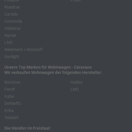
Phoenix
Pössl
Roadcar
Carado
Concorde
Globecar
Hymer
LMC
Niesmann + Bischoff
Sunlight
Unsere Top Marken für Wohnwagen - Caravans
Wir verkaufen Wohnwagen der folgenden Hersteller:
Bürstner
Hobby
Fendt
LMC
Kabe
Dethleffs
Eriba
Tabbert
Die Händler im Freistaat