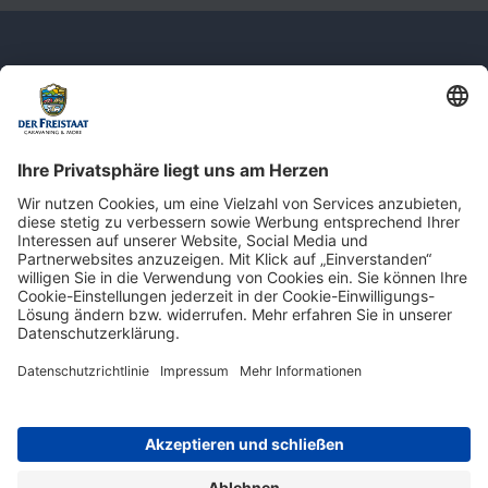
Newsletter: Jetzt auf
shop.derfreistaat.de anmelden und
einen 5€ Gutschein für unseren Online-
Shop erhalten!*
* Der Mindestbestellwert beträgt 30 €. Weitere Infos & Bedingungen finden Sie
hier
.
Impressum
Datenschutz
Barrierefreiheit