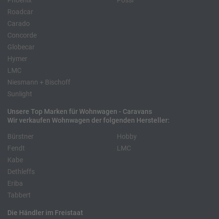
Phoenix
Pössl
Roadcar
Carado
Concorde
Globecar
Hymer
LMC
Niesmann + Bischoff
Sunlight
Unsere Top Marken für Wohnwagen - Caravans
Wir verkaufen Wohnwagen der folgenden Hersteller:
Bürstner
Hobby
Fendt
LMC
Kabe
Dethleffs
Eriba
Tabbert
Die Händler im Freistaat