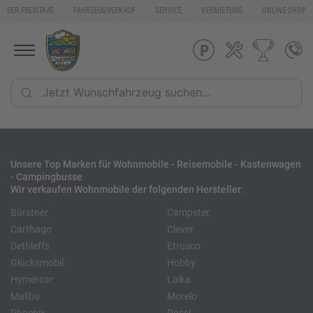
DER FREISTAAT
FAHRZEUGVERKAUF
SERVICE
VERMIETUNG
ONLINE SHOP
Unsere Top Marken für Wohnmobile - Reisemobile - Kastenwagen
- Campingbusse
Wir verkaufen Wohnmobile der folgenden Hersteller:
Bürstner
Campster
Carthago
Clever
Dethleffs
Etrusco
Glücksmobil
Hobby
Hymercar
Laika
Malibu
Morelo