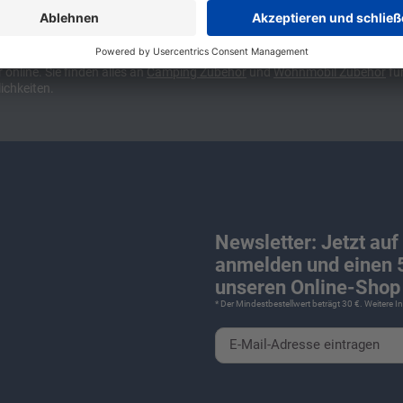
ünchen und Stuttgart, 10 Minuten vor der Stadtgrenze Münchens, Ausfahr
wa kompakte Camper Vans, oder den puren Luxus. Ob Caravan oder Wohnmo
für Camping und Caravaning! Wohnmobilverkauf und Wohnwagenverkauf ink
nline. Sie finden alles an
Camping
Zubehör
und
Wohnmobil Zubehör
für
ichkeiten.
Newsletter: Jetzt auf
anmelden und einen 5
unseren Online-Shop 
* Der Mindestbestellwert beträgt 30 €. Weitere 