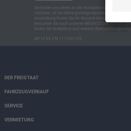
Sie finden uns direkt an der Autobahn A8 zwischen M
möchten, ob Sie kleine günstige Modelle suchen, et
Ausstellung finden Sie Ihr Wunsch-Mobil und alles 
Besuchen Sie auch unseren MEGA STORE vor Ort oder o
finden Sie Stellplätze und weitere Übernachtungsmögl
48°16'55.3"N 11°15'37.3"E
DER FREISTAAT
FAHRZEUGVERKAUF
SERVICE
VERMIETUNG