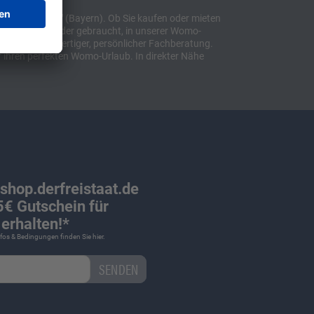
t "Sulzemoos" (Bayern). Ob Sie kaufen oder mieten
bil, ob neu oder gebraucht, in unserer Womo-
lusive hochwertiger, persönlicher Fachberatung.
 ihren perfekten Womo-Urlaub. In direkter Nähe
 shop.derfreistaat.de
€ Gutschein für
erhalten!*
Infos & Bedingungen finden Sie
hier
.