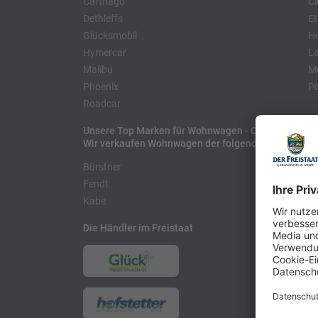
Carthago
Cl
Dethleffs
Et
Glücksmobil
H
Hymercar
La
Malibu
Mo
Phoenix
Pö
Roadcar
Unsere Top Marken für Wohnwagen - Caravans
Wir verkaufen Wohnwagen der folgenden Hersteller
Bürstner
H
Fendt
L
Kabe
Die Händler im Freistaat