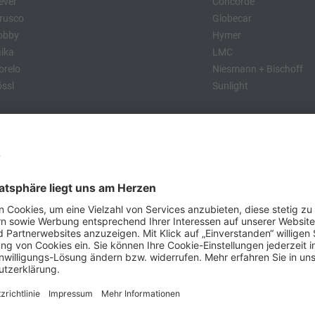
ever
Concorde
rusco
Globecar
obby
Hymer
ika
LMC
relo
Niesmann + Bischoff
ssl
Sunlight
:
obby
Dethleffs
MC
Eriba
Tabbert