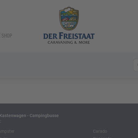
E SHOP
- Kastenwagen - Campingbusse
:
ampster
Carado