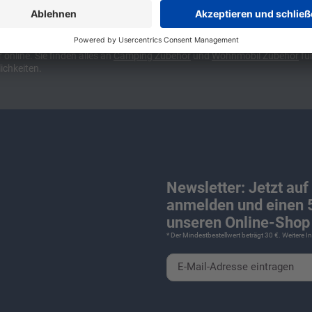
ünchen und Stuttgart, 10 Minuten vor der Stadtgrenze Münchens, Ausfahr
wa kompakte Camper Vans, oder den puren Luxus. Ob Caravan oder Wohnmo
für Camping und Caravaning! Wohnmobilverkauf und Wohnwagenverkauf ink
nline. Sie finden alles an
Camping
Zubehör
und
Wohnmobil Zubehör
für
ichkeiten.
Newsletter: Jetzt auf
anmelden und einen 5
unseren Online-Shop 
* Der Mindestbestellwert beträgt 30 €. Weitere 