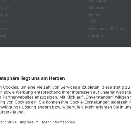
ever
Concorde
rusco
Globecar
obby
Hymer
ika
LMC
relo
Niesmann + Bischoff
ssl
Sunlight
:
obby
Dethleffs
MC
Eriba
Tabbert