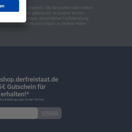
t "Sulzemoos" (Bayern). Ob Sie kaufen oder mieten
bil, ob neu oder gebraucht, in unserer Womo-
lusive hochwertiger, persönlicher Fachberatung.
 ihren perfekten Womo-Urlaub. In direkter Nähe
 shop.derfreistaat.de
€ Gutschein für
erhalten!*
Infos & Bedingungen finden Sie
hier
.