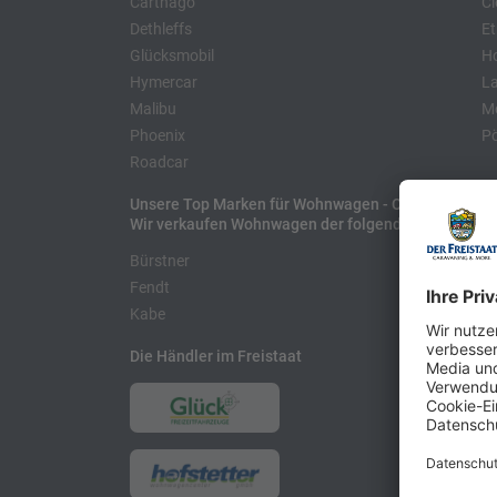
Carthago
Cl
Dethleffs
Et
Glücksmobil
H
Hymercar
La
Malibu
Mo
Phoenix
Pö
Roadcar
Unsere Top Marken für Wohnwagen - Caravans
Wir verkaufen Wohnwagen der folgenden Hersteller
Bürstner
H
Fendt
L
Kabe
Die Händler im Freistaat