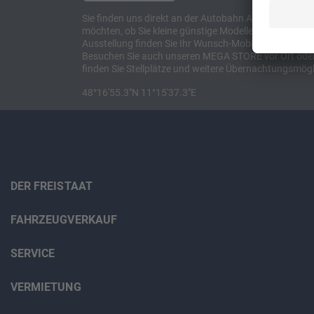
Sie finden uns direkt an der Autobahn A8 zwischen M
möchten, ob Sie kleine günstige Modelle suchen, et
Ausstellung finden Sie Ihr Wunsch-Mobil und alles 
Besuchen Sie auch unseren MEGA STORE vor Ort oder o
finden Sie Stellplätze und weitere Übernachtungsmögl
48°16'55.3"N 11°15'37.3"E
DER FREISTAAT
FAHRZEUGVERKAUF
SERVICE
VERMIETUNG