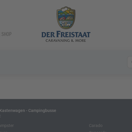
E SHOP
- Kastenwagen - Campingbusse
:
ampster
Carado