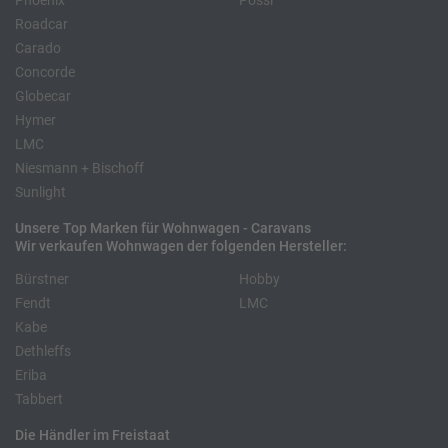
Phoenix
Pössl
Roadcar
Carado
Concorde
Globecar
Hymer
LMC
Niesmann + Bischoff
Sunlight
Unsere Top Marken für Wohnwagen - Caravans
Wir verkaufen Wohnwagen der folgenden Hersteller:
Bürstner
Hobby
Fendt
LMC
Kabe
Dethleffs
Eriba
Tabbert
Die Händler im Freistaat