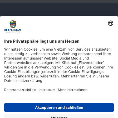
Newsletter: Jetzt auf
shop.derfreistaat.de anmelden und
einen 5€ Gutschein für unseren Online-
Shop erhalten!*
* Der Mindestbestellwert beträgt 30 €. Weitere Infos & Bedingungen finden Sie
hier
.
Impressum
Datenschutz
Barrierefreiheit