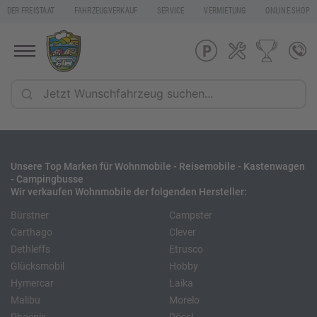
DER FREISTAAT
FAHRZEUGVERKAUF
SERVICE
VERMIETUNG
ONLINE SHOP
Unsere Top Marken für Wohnmobile - Reisemobile - Kastenwagen
- Campingbusse
Wir verkaufen Wohnmobile der folgenden Hersteller:
Bürstner
Campster
Carthago
Clever
Dethleffs
Etrusco
Glücksmobil
Hobby
Hymercar
Laika
Malibu
Morelo