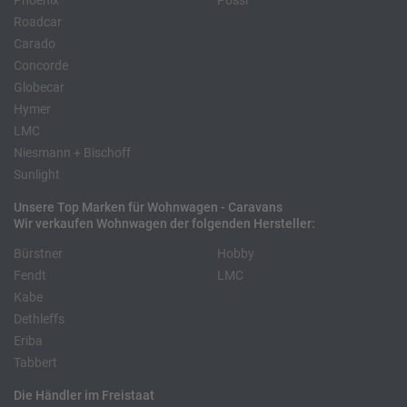
Phoenix
Pössl
Roadcar
Carado
Concorde
Globecar
Hymer
LMC
Niesmann + Bischoff
Sunlight
Unsere Top Marken für Wohnwagen - Caravans
Wir verkaufen Wohnwagen der folgenden Hersteller:
Bürstner
Hobby
Fendt
LMC
Kabe
Dethleffs
Eriba
Tabbert
Die Händler im Freistaat