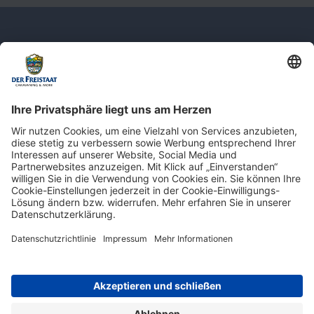
Newsletter: Jetzt auf
shop.derfreistaat.de anmelden und
einen 5€ Gutschein für unseren Online-
Shop erhalten!*
* Der Mindestbestellwert beträgt 30 €. Weitere Infos & Bedingungen finden Sie
hier
.
Impressum
Datenschutz
Barrierefreiheit