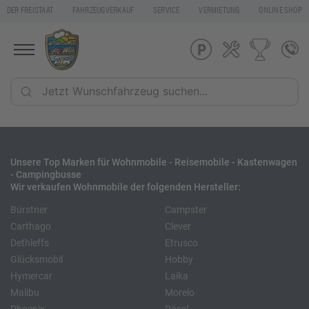
DER FREISTAAT
FAHRZEUGVERKAUF
SERVICE
VERMIETUNG
ONLINE SHOP
Unsere Top Marken für Wohnmobile - Reisemobile - Kastenwagen
- Campingbusse
Wir verkaufen Wohnmobile der folgenden Hersteller:
Bürstner
Campster
Carthago
Clever
Dethleffs
Etrusco
Glücksmobil
Hobby
Hymercar
Laika
Malibu
Morelo