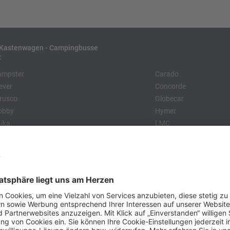
- Kastenwagen - Campingbusse
:
ampster
Carado
ever
Concorde
rusco
Globecar
obby
Hymer
ika
LMC
relo
Niesmann + Bischoff
ssl
Sunlight
:
obby
Dethleffs
MC
Eriba