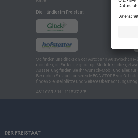
Kabe
Die Händler im Freistaat
Sie finden uns direkt an der Autobahn A8 zwischen M
möchten, ob Sie kleine günstige Modelle suchen, et
Ausstellung finden Sie Ihr Wunsch-Mobil und alles 
Besuchen Sie auch unseren MEGA STORE vor Ort oder o
finden Sie Stellplätze und weitere Übernachtungsmögl
48°16'55.3"N 11°15'37.3"E
DER FREISTAAT