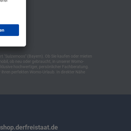
t "Sulzemoos" (Bayern). Ob Sie kaufen oder mieten
bil, ob neu oder gebraucht, in unserer Womo-
lusive hochwertiger, persönlicher Fachberatung.
 ihren perfekten Womo-Urlaub. In direkter Nähe
 shop.derfreistaat.de