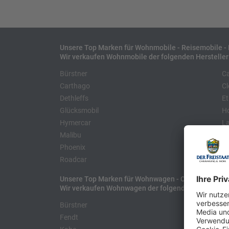
Unsere Top Marken für Wohnmobile - Reisemobile 
Wir verkaufen Wohnmobile der folgenden Hersteller
Bürstner
C
Carthago
Cl
Dethleffs
Et
Glücksmobil
H
Hymercar
La
Malibu
Mo
Phoenix
Pö
Roadcar
Unsere Top Marken für Wohnwagen - Caravans
Wir verkaufen Wohnwagen der folgenden Hersteller
Bürstner
H
Fendt
L