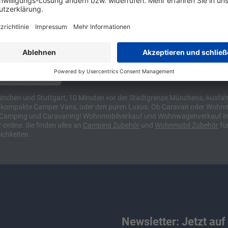
Tabbert
ünchen und Stuttgart, 10 Minuten vor der Stadtgrenze Münchens, Ausfahr
wa kompakte Camper Vans, oder den puren Luxus. Ob Caravan oder Wohnmo
für Camping und Caravaning! Wohnmobilverkauf und Wohnwagenverkauf ink
nline. Sie finden alles an
Camping
Zubehör
und
Wohnmobil Zubehör
für
ichkeiten.
Newsletter: Jetzt auf