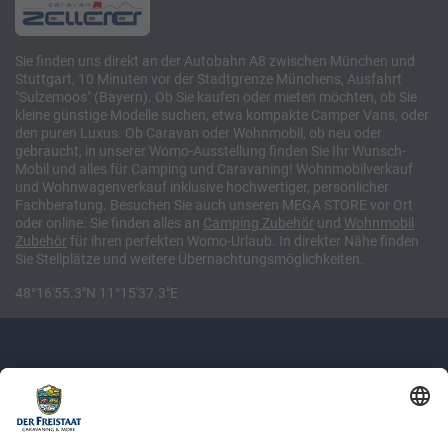
Sie finden uns direkt an der Autobahn A8 zwischen München und
Stuttgart, 10 Minuten vor der Stadtgrenze Münchens, Ausfahrt
"Sulzemoos" (Bayern). Ob Sie kaufen oder mieten möchten, ob Sie
kleine günstige Modelle suchen, etwa kompakte Camper Vans, oder
den puren Luxus. Ob Caravan oder Wohnmobil, ob neu oder
gebraucht, in unserer Womo-Ausstellung finden Sie Ihr Wunsch-
Mobil und alles für Camping und Caravaning! Wohnmobilverkauf
und Wohnwagenverkauf inklusive hochwertiger, persönlicher
Fachberatung. Besuchen Sie auch unseren MEGA STORE vor Ort
oder online. Sie finden alles an
Camping
Zubehör
und
Wohnmobil
Zubehör
für ihren perfekten Womo-Urlaub. In direkter Nähe finden
Sie Stellplätze und weitere Übernachtungsmöglichkeiten.
48°16'55.3"N 11°15'37.3"E
Newsletter: Jetzt auf
shop.derfreistaat.de anmelden und
einen 5€ Gutschein für unseren Online-