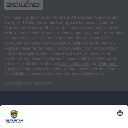
Sie finden uns direkt an der Autobahn A8 zwischen München und
Stuttgart, 10 Minuten vor der Stadtgrenze Münchens, Ausfahrt
"Sulzemoos" (Bayern). Ob Sie kaufen oder mieten möchten, ob Sie
kleine günstige Modelle suchen, etwa kompakte Camper Vans, oder
den puren Luxus. Ob Caravan oder Wohnmobil, ob neu oder
gebraucht, in unserer Womo-Ausstellung finden Sie Ihr Wunsch-
Mobil und alles für Camping und Caravaning! Wohnmobilverkauf
und Wohnwagenverkauf inklusive hochwertiger, persönlicher
Fachberatung. Besuchen Sie auch unseren MEGA STORE vor Ort
oder online. Sie finden alles an
Camping
Zubehör
und
Wohnmobil
Zubehör
für ihren perfekten Womo-Urlaub. In direkter Nähe finden
Sie Stellplätze und weitere Übernachtungsmöglichkeiten.
48°16'55.3"N 11°15'37.3"E
Newsletter: Jetzt auf
shop.derfreistaat.de anmelden und
einen 5€ Gutschein für unseren Online-